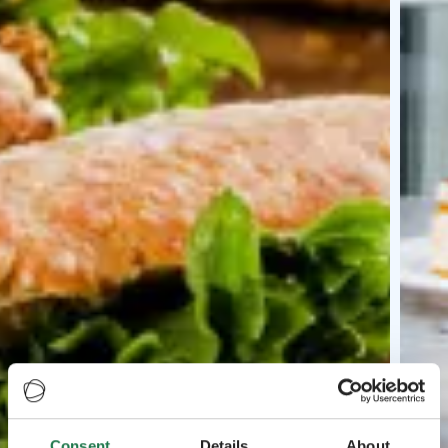
Consent
Details
About