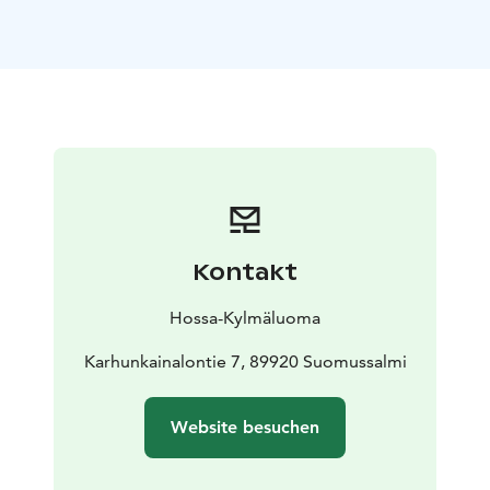
separate Betten.
Die Unterkünfte sind vollständig ausgestattet und
verfügen über alle Annehmlichkeiten, darunter eine
private Sauna, Dusche, WC, eine gut ausgestattete
Küche sowie ein Kamin.
Lage: nahe Hossa Nature Centre, am Öllöri-
See
Kapazität: 5–7 Personen pro Einheit
Ausstattung:
Küche, Sauna, Dusche, WC, Kamin
Geeignet für:
Familien, Gruppen und Homeoffice
Im Sommer starten Wanderwege direkt vor der Tür, im
Kontakt
Winter sind Schneemobilrouten leicht erreichbar.
Einige Apartments verfügen über barrierefreundliche
Hossa-Kylmäluoma
Lösungen. Die Einheit Aitto ist allergikergeeignet und
erlaubt keine Haustiere.
Karhunkainalontie 7, 89920 Suomussalmi
Eine schnelle Internetverbindung ermöglicht auch
komfortables Arbeiten aus der Ferne.
Website besuchen
Insgesamt gibt es 6 Einheiten:
Aitto (allergikergeeignet,
keine Haustiere)
Hoilua
Kokalmus
Kukkuri
Lounaja
Öllöri