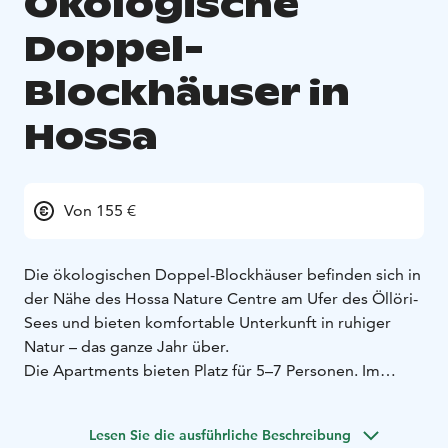
Ökologische
Doppel-
Blockhäuser in
Hossa
Von 155 €
Die ökologischen Doppel-Blockhäuser befinden sich in
der Nähe des Hossa Nature Centre am Ufer des Öllöri-
Sees und bieten komfortable Unterkunft in ruhiger
Natur – das ganze Jahr über.
Die Apartments bieten Platz für 5–7 Personen. Im
Erdgeschoss befinden sich ein Schlafzimmer, ein
Wohnbereich mit Schlafsofa, eine Küche und ein
Lesen Sie die ausführliche Beschreibung
Badezimmer. Auf der Galerie befinden sich vier