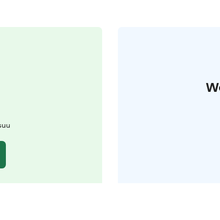
W
suu