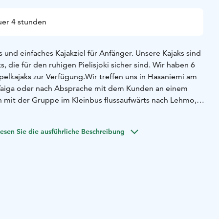
er 4 stunden
res und einfaches Kajakziel für Anfänger. Unsere Kajaks sind
s, die für den ruhigen Pielisjoki sicher sind. Wir haben 6
pelkajaks zur Verfügung.
Wir treffen uns in Hasaniemi am
Taiga oder nach Absprache mit dem Kunden an einem
n mit der Gruppe im Kleinbus flussaufwärts nach Lehmo,
asser lassen. Die Rückfahrt nach Hasaniemi mit einem
4 Stunden, unterwegs machen wir Halt in Utra und, falls
esen Sie die ausführliche Beschreibung
i. Dort gibt es zum Beispiel die Möglichkeit, Kaffee, Snacks
 Personen, Mindestteilnehmerzahl 5 Personen. Maximal 9
ur
Im Preis inbegriffen sind der Verleih eines Kajaks und der
ransport von Hasaniemi zum Startpunkt und die Dienste