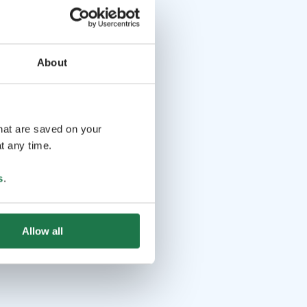
About
that are saved on your
t any time.
s
.
Allow all