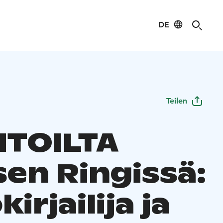
DE
Teilen
TOILTA
sen Ringissä:
kirjailija ja