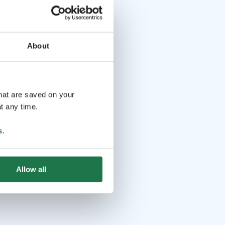
About
that are saved on your
t any time.
s
.
Allow all