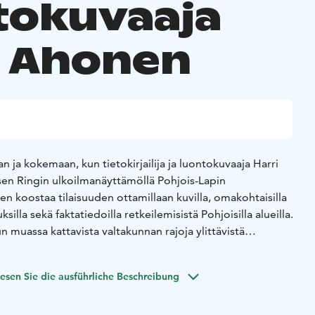
tokuvaaja
i Ahonen
 ja kokemaan, kun tietokirjailija ja luontokuvaaja Harri
en Ringin ulkoilmanäyttämöllä Pohjois-Lapin
en koostaa tilaisuuden ottamillaan kuvilla, omakohtaisilla
silla sekä faktatiedoilla retkeilemisistä Pohjoisilla alueilla.
muassa kattavista valtakunnan rajoja ylittävistä
keilyoppaista.
esen Sie die ausführliche Beschreibung