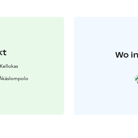
kt
Wo in
 Kellokas
 Äkäslompolo