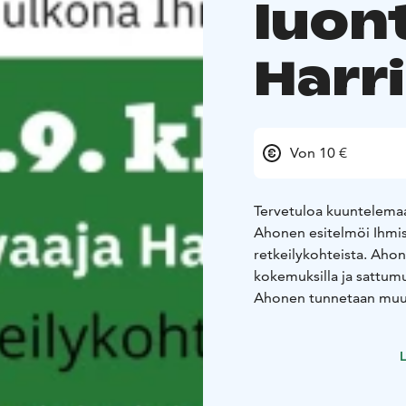
luon
Harr
Von 10 €
Tervetuloa kuuntelemaan
Ahonen esitelmöi Ihmis
retkeilykohteista. Ahon
kokemuksilla ja sattumuk
Ahonen tunnetaan muun 
pohjoisten alueiden ret
L