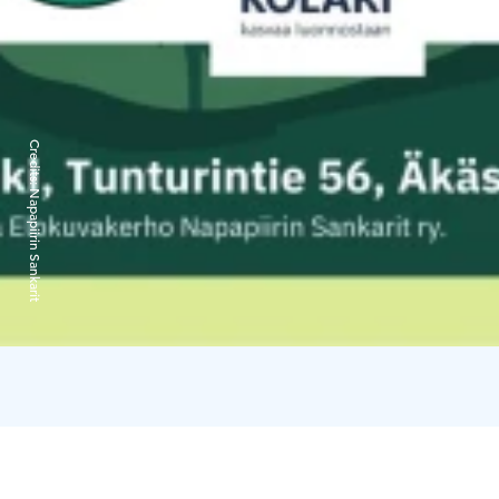
Credits:
Napapiirin Sankarit