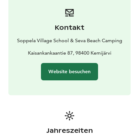
In der Nähe gibt es einen Sandstrand und einen
Spielplatz, und die Gegend ist ideal für Familien mit
Kindern. Das Dorf Soppela liegt zentral zwischen dem
Stadtzentrum von Kemijärvi und Suomutunturi (Suomu
Kontakt
fells Skigebiet).
Soppela Village School & Seva Beach Camping
Kaisankankaantie 87, 98400 Kemijärvi
Website besuchen
Jahreszeiten