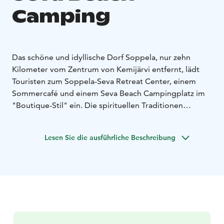
Camping
Das schöne und idyllische Dorf Soppela, nur zehn
Kilometer vom Zentrum von Kemijärvi entfernt, lädt
Touristen zum Soppela-Seva Retreat Center, einem
Sommercafé und einem Seva Beach Campingplatz im
"Boutique-Stil" ein. Die spirituellen Traditionen
Lapplands und seine natürliche Reinheit, Stille und
Weite dienen als Umgebung für Veranstaltungen mit
Lesen Sie die ausführliche Beschreibung
sanften Werten und gemütlichen
Unterkunftsmöglichkeiten in ehemaligen
Schulklassenräumen sowie auf einem Campingplatz.
Der Campingplatz verfügt außerdem über Schulungs-
und Kursräume, einen Bankett- und Sportraum sowie
Sauna- und Duscheinrichtungen und eine Küche für
private Feste und Veranstaltungen.