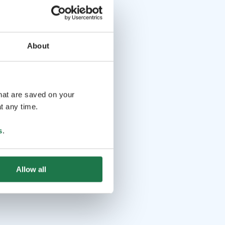
About
that are saved on your
t any time.
s
.
Allow all