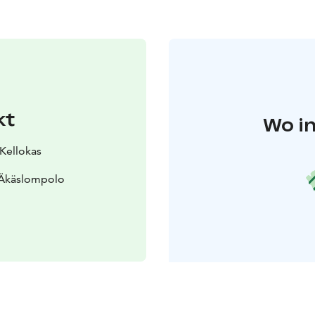
kt
Wo in
 Kellokas
 Äkäslompolo