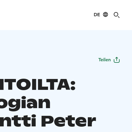
DE
Teilen
TOILTA:
ogian
ntti Peter