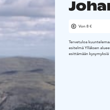
Joha
Von 8 €
Tervetuloa kuuntelema
esitelmä Ylläksen alue
esittämään kysymyksiä 