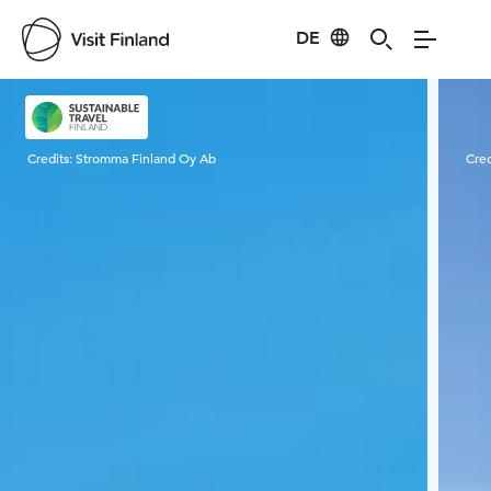
DE
Visit Finland
Credits:
Stromma Finland Oy Ab
Cred