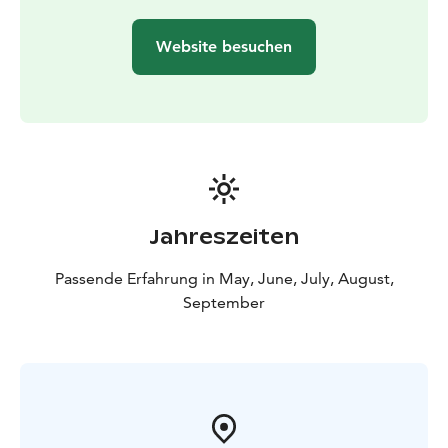
An Bord finden Sie Café/Bar, WC und kostenloses
WLAN.
Website besuchen
Saison: Mai – September
Bitte prüfen Sie den genauen
Fahrplan auf der Website der Kreuzfahrt.
Abfahrtsort: Marktplatz (Kauppatori), bei den gelben
Fahnen
Der Veranstalter Stromma Finland wurde sowohl mit
dem Sustainable Travel Finland‑Label als auch mit dem
Travelife Certified‑Status ausgezeichnet – ein Zeichen
für langfristiges Engagement für verantwortungsvollen
Jahreszeiten
und nachhaltigen Tourismus. Für diese Tour stehen
Mobile Tickets zur Verfügung.
Passende Erfahrung in May, June, July, August,
September