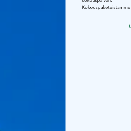
kokouspäivän.
Kokouspaketeistamme l
Toimimme apunasi tilai
itsekin nauttia tilaisuud
L
esitykseen tai halutessa
Rovaniemen Teatteri si
saavutettavissa niin käv