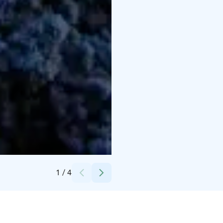
Credits:
Rovaniemen teatteri
1
/
4