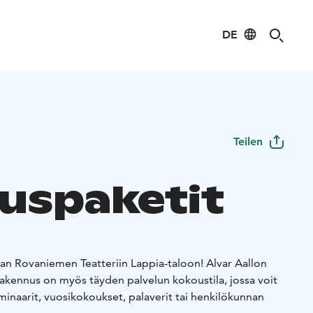
DE
Teilen
uspaketit
n Rovaniemen Teatteriin Lappia-taloon! Alvar Aallon
rakennus on myös täyden palvelun kokoustila, jossa voit
eminaarit, vuosikokoukset, palaverit tai henkilökunnan