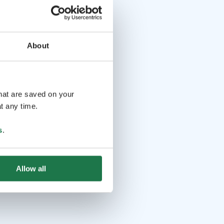
About
that are saved on your
t any time.
s
.
Allow all