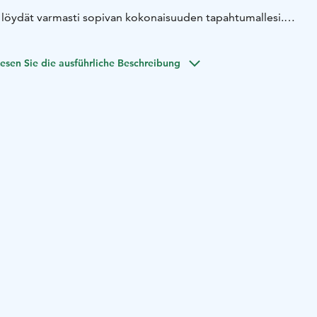
öydät varmasti sopivan kokonaisuuden tapahtumallesi.
suuden suunnittelusta lähtien ja huolehdimme, että voit
esta. Tilan ja tarjoiluiden lisäksi järjestyvät myös liput
esen Sie die ausführliche Beschreibung
si yksityisnäytös kokousvieraille.
jaitsee Rovaniemen keskustan kupeessa. Talo on helposti
ellen kuin autollakin.