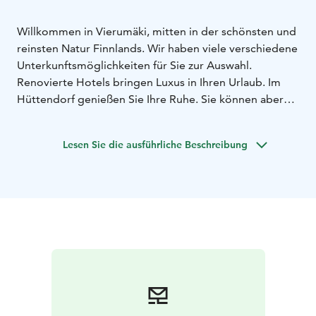
Willkommen in Vierumäki, mitten in der schönsten und
reinsten Natur Finnlands.
Wir haben viele verschiedene
Unterkunftsmöglichkeiten für Sie zur Auswahl.
Renovierte Hotels bringen Luxus in Ihren Urlaub. Im
Hüttendorf genießen Sie Ihre Ruhe. Sie können aber
auch ein Catering-Abendessen für Ihre Gruppe
bestellen.
Alle Service-Einrichtungen sind zu Fuß
Lesen Sie die ausführliche Beschreibung
erreichbar. Und dann heißt es: einfach genießen!