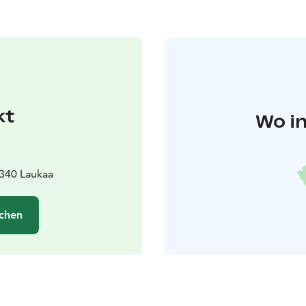
kt
Wo in
340 Laukaa
chen