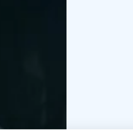
Sie können auch in den
schöne Aussicht zu gen
geeignet.
Reservierungsanfragen
peurunka@peurunka.fi