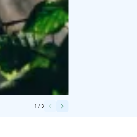
Credits:
Peurunka
1
/
3