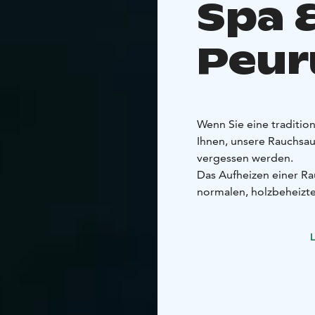
Spa 
Peur
Wenn Sie eine traditio
Ihnen, unsere Rauchsauna
vergessen werden.
Das Aufheizen einer Ra
normalen, holzbeheizte
Rauchsauna mit Holz zu
Sauna eingeschlossen. 
L
entlassen.
Wie Sie sich vorstellen
andere Atmosphäre und 
feuchte Hitze und der 
den Düften des Rauchs