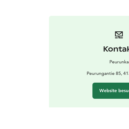
Konta
Peurunka
Peurungantie 85, 41
Website besu