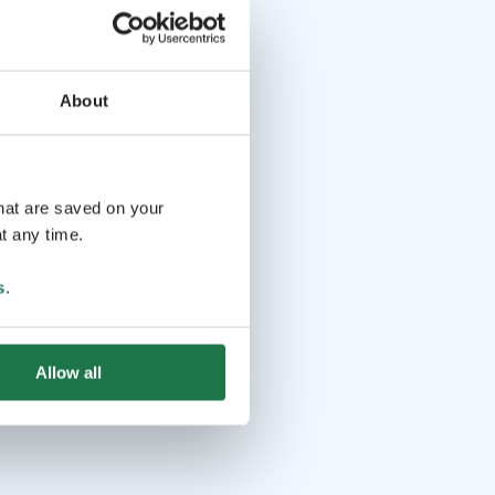
About
that are saved on your
t any time.
s
.
Allow all