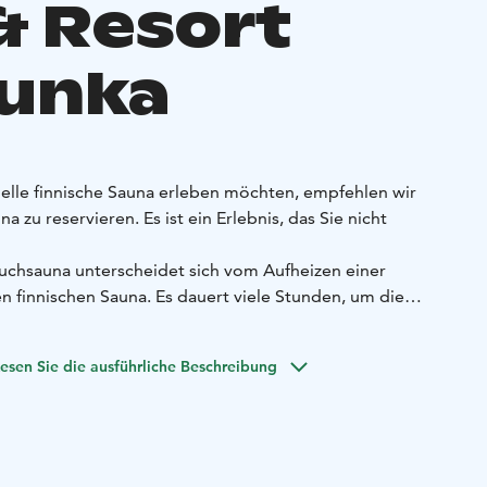
& Resort
unka
nelle finnische Sauna erleben möchten, empfehlen wir
 zu reservieren. Es ist ein Erlebnis, das Sie nicht
uchsauna unterscheidet sich vom Aufheizen einer
n finnischen Sauna. Es dauert viele Stunden, um die
 beheizen. Der Rauch des Feuers bleibt im Inneren der
Der Rauch wird vor dem Eintreten der Gäste durch die Tür
esen Sie die ausführliche Beschreibung
 können, verleiht dies der finnischen Rauchsauna eine völlig
macht sie zu einem wirklich einzigartigen Erlebnis. Die
Dampf steigen aus dem Ofen auf und vermischen sich mit
.