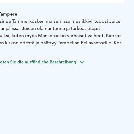
 Tampere
a sinua Tammerkosken maisemissa musiikkivirtuoosi Juice
anjäljissä. Juicen elämäntarina ja tärkeät etapit
uiksi, kuten myös Manserockin varhaiset vaiheet. Kierros
n kirkon edestä ja päättyy Tampellan Pellavantorille. Kesto
sa.
erros Tampereella varataan Magni Mundi Oy:ltä
esen Sie die ausführliche Beschreibung
@magnimundi.fi tai puhelimitse puh. 010 5797 943.
sti varauspyynnössä seuraavat tiedot: ryhmän nimi ja
yhteystiedot, toivomasi kierroksen nimi ja kesto,
ivämäärä ja kellonaika), opastuskieli, mahdolliset toiveet ja
ai ryhmään liittyen.