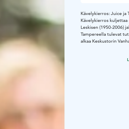
Kävelykierros: Juice ja
Kävelykierros kuljetta
Leskisen (1950-2006) jal
Tampereella tulevat tut
alkaa Keskustorin Vanha
1,5 tuntia tai sovittavis
Varaukset:
Opastettu ki
L
sähköpostitse tampere
Ilmoitathan ystävällise
henkilömäärä, varaajan 
toivomasi ajankohta (pä
lisätiedot kierrokseen t