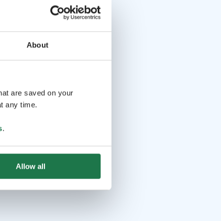
About
that are saved on your
t any time.
s
.
Allow all