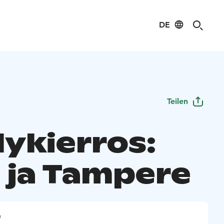
DE
Teilen
lykierros:
e ja Tampere
n