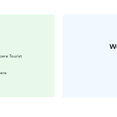
W
ere Tourist
pere