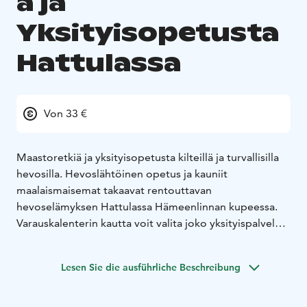
a ja
Yksityisopetusta
Hattulassa
Von 33 €
Maastoretkiä ja yksityisopetusta kilteillä ja turvallisilla
hevosilla. Hevoslähtöinen opetus ja kauniit
maalaismaisemat takaavat rentouttavan
hevoselämyksen Hattulassa Hämeenlinnan kupeessa.
Varauskalenterin kautta voit valita joko yksityispalvelun
vain sinulle ja omalle porukallesi tai ryhmätuntien
puolelta voit varata paikan paritunnille tai
Lesen Sie die ausführliche Beschreibung
ryhmämaastoon. Kysy ja kerro millaista palvelua
kaipaatte sähköpostilla info@mjsalonen.fi