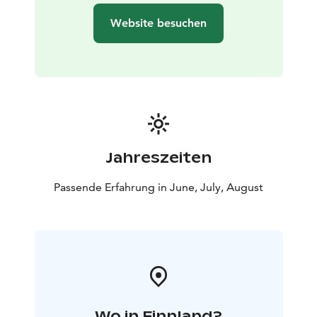
PERSONEN:
- 3 Übernachtungen in einer Vogelhaus-
Website besuchen
Hütte mit Aussicht
- Tägliches Frühstücksbuffet
-
Waldsauna & Erlebnis (2 Stunden)
- Geführte E-Fatbike-
Safari; Arctic Trail E-Fatbike-Tour(2,5 Stunden)
-
Selbstgeführter Ausflug nach Hepoköngäs mit
Picknick-Mittag
ANREISETAG:
Dienstag, Mittwoch & Donnerstag
ABREISETAG:
Freitag, Samstag & Sonntag
*Zusätzliche Leistung: Halbpension Abendessen: 156 €
Jahreszeiten
/ Per*
Passende Erfahrung in June, July, August
Wo in Finnland?