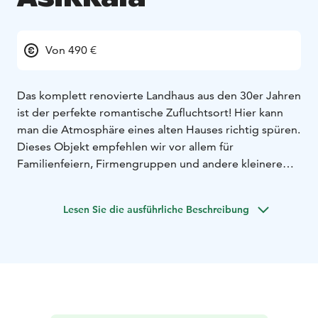
Von 490 €
Das komplett renovierte Landhaus aus den 30er Jahren
ist der perfekte romantische Zufluchtsort! Hier kann
man die Atmosphäre eines alten Hauses richtig spüren.
Dieses Objekt empfehlen wir vor allem für
Familienfeiern, Firmengruppen und andere kleinere
Gruppen bis max. 50 Personen. Es gibt 10 Betten in
vier Schlafzimmern, die sich im zweiten Stock befinden,
Lesen Sie die ausführliche Beschreibung
sowie ein großes Wohnzimmer und zwei Toiletten (eine
mit Dusche). Im ersten Stock befindet sich eine große
Küche mit allen notwendigen Geräten. Außerdem gibt
es einen großen und einen kleinen Essbereich, zwei
Toiletten, eine Sauna und einen Umkleideraum. Im
Mietpreis ist auch die Nutzung einer der Saunas
enthalten, und Sie können einen Außen-Whirlpool