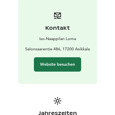
buchen (gegen Aufpreis). Das Haupthaus hat auch
einen großen Hof mit drei Grillmöglichkeiten. Der
gemeinsame Strand mit Grillplatz und Ruderboot ist
ca. 1 km entfernt. Dieser Ort ist eine Erfahrung wert!
Kontakt
Iso-Naappilan Loma
Salonsaarentie 486, 17200 Asikkala
Website besuchen
Jahreszeiten