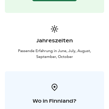
zu gehen.
Diese Erfahrung wird von MyTrail +358 505606633
piritta@mytrail.fi www.mytrail.fi bereitgestellt
Jahreszeiten
Passende Erfahrung in June, July, August,
September, October
Wo in Finnland?