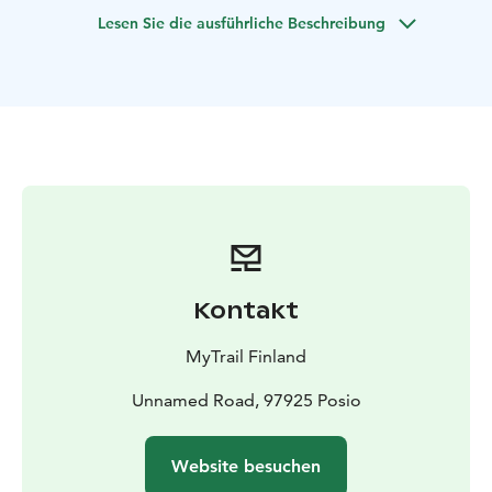
die arktische Natur, ihre Pflanzen und Tiere kennen.
Lesen Sie die ausführliche Beschreibung
Danach gehen wir weiter zum Kamin, um am
Lagerfeuer Brennnesselpfannkuchen und Kaffee zu
genießen.
Dauer: 5-7 Stunden, Länge: 4-11 km je nach Ihren
Wünschen.
Wir besuchen Riisitunturi auch in der Nacht: Arctic
Summer Night Trip
Weitere Ziele der Sommertour im Land der
Nationalparks: Oulanka-Nationalpark,
Naturschutzgebiet Iivaara, Hossa-Nationalpark.
Gruppengröße: 1-8. Die Aktivität wird normalerweise
Kontakt
organisiert, wenn mindestens 2 Erwachsene anwesend
sind. Wir haben auch Optionen für private /
MyTrail Finland
maßgeschneiderte Abflüge und Alleinreisende. Der
Solo-Preis ist etwas höher, aber wenn mehr Abenteurer
Unnamed Road, 97925 Posio
den gleichen Abflug buchen, erhält der Solo-Preis eine
Rückerstattung und der Preis sinkt. Das ist also ein sehr
Website besuchen
guter Grund, neue Freunde zu finden und zusammen