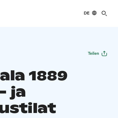
DE
Teilen
ala 1889
- ja
ustilat