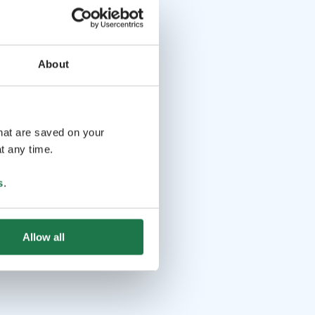
About
that are saved on your
t any time.
s
.
Allow all