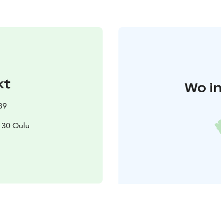
kt
Wo in
89
130 Oulu