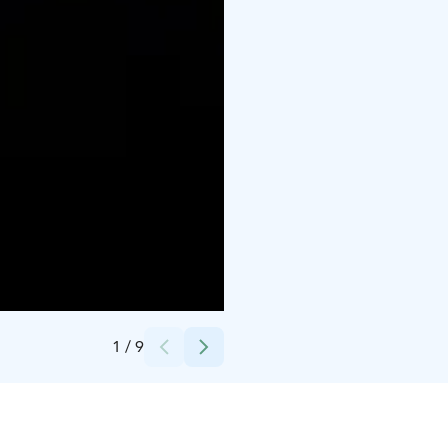
Credits:
Voimala 1889
1
/
9