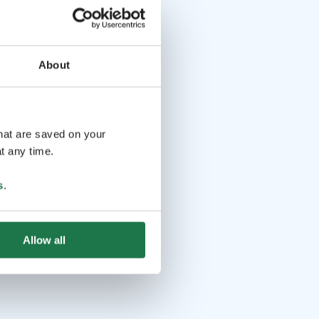
About
that are saved on your
t any time.
s
.
Allow all