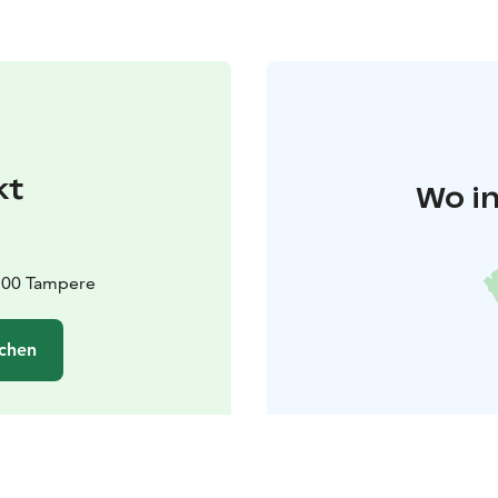
kt
Wo in
3100 Tampere
chen