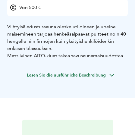
Von 500 €
Viihtyisä edustussauna oleskelutiloineen ja upeine
maisemineen tarjoaa henkeäsalpaavat puitteet noin 40
hengelle niin firmojen kuin yksityishenkilöidenkin
erilaisiin tilaisuuksiin.
Massiivinen AITO-kiuas takaa savusaunamaisuudestaan
kuuluisat lempeät löylyt. Tarvittaessa järjestämme
paikalle ohjelmanumeroita; pienimuotoisia laulu-,
Lesen Sie die ausführliche Beschreibung
piano-, kitara- ja musiikkiesityksiä tai vaikkapa stand up
-komiikkaa.