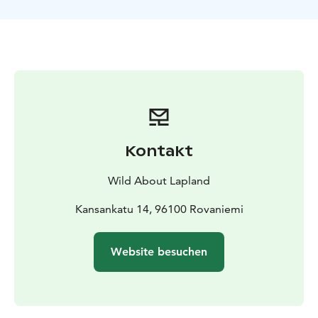
tolle Fotos mit seinen professionellen Kameras.
Typisch finnische Snacks und heiße Getränke werden
am offenen Feuer serviert, um Sie zu wärmen.
ABEND 2 : Ski-Trekking unter den Nordlichtern
Heute
Abend unternehmen Sie eine abendliche Skitrekking-
Safari, um die unberührte arktische Natur zu erkunden.
Backcountry-Skiing oder Skifahren abseits der Pisten
ist eine großartige Möglichkeit, entlegene, tief
verschneite Gebiete Lapplands zu erkunden. Im
Kontakt
Gegensatz zum alpinen Skilauf und zum Skilanglauf, die
auf präparierten Pisten ausgeübt werden, können Sie
Wild About Lapland
beim Backcountry-Skilauf eine abenteuerlichere Reise
durch hügeliges Gelände, Wälder und Seen
Kansankatu 14, 96100 Rovaniemi
unternehmen. Da die Ski mit einer Art Fell ausgestattet
sind, können Sie ohne übermäßige Geschwindigkeit
Website besuchen
bergauf und bergab fahren. Das macht das Skifahren
sehr bequem und einfach, auch für Anfänger!
Auf halber Strecke gibt es Erfrischungen und einen
typisch finnischen Grillsnack, während Ihr Guide ein