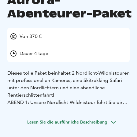
Aurora-
Abenteurer-Paket
Von 370 €
Dauer 4 tage
Dieses tolle Paket beinhaltet 2 Nordlicht-Wildnistouren
mit professionellen Kameras, eine Skitrekking-Safari
unter den Nordlichtern und eine abendliche
Rentierschlittenfahrt!
ABEND 1: Unsere Nordlicht-Wildnistour führt Sie direkt
in die arktische Natur, um die Nordlichter zu jagen. Ihr
Reiseleiter erklärt Ihnen das Phänomen, die Natur und
Lesen Sie die ausführliche Beschreibung
die Folklore, zeigt Ihnen die besten Möglichkeiten, die
herrliche Winterlandschaft zu genießen, und schießt