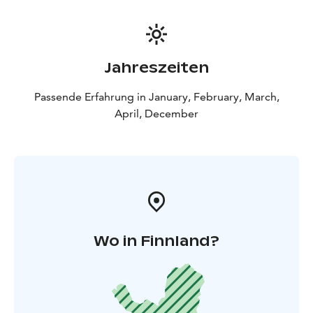
Feuer entfacht, um Sie warm zu halten.
ABEND 3: Nehmen Sie an einer zweiten Nordlicht-
Wildnis Tour teil und nutzen Sie die Gelegenheit, die
Polarlichter mit dem Minibus zu verfolgen. Snacks sind
Jahreszeiten
im Preis inbegriffen und die von Ihrem Guide
aufgenommenen Bilder werden Ihnen am nächsten Tag
Passende Erfahrung in January, February, March,
zugeschickt.
April, December
4. ABEND: Nordlichtjagd mit Rentiersafari
Genießen Sie
eine abendliche Rentierschlittenfahrt durch die
verschneiten Wälder Lapplands und haben Sie die
Chance, die magischen Polarlichter zu sehen!
Wo in Finnland?