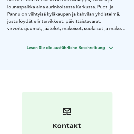
lounaspaikka aina aurinkoisessa Karkussa. Puoti ja
Pannu on viihtyisä kyläkaupan ja kahvilan yhdistelmä,
josta löydät elintarvikkeet, päivittäistavarat,
virvoitusjuomat, jäätelöt, makeiset, suolaiset ja makeat
herkut sekä runsaan kahvilatuotteiden valikoiman. Ja
kesäisin Karkun aurinkoisimman terassin!
Lesen Sie die ausführliche Beschreibung
Arkisin meillä soppaillaan keittolounasta klo 11-14 ja
salaattibaarimme on avoinna klo 11-17. Kaikki
keittomme ovat laktoosittomia ja gluteenittomia.
Lounaskeitot ja salaattiannokset ovat saatavilla myös
mukaan.
Tervetuloa Puotiin!
Kontakt