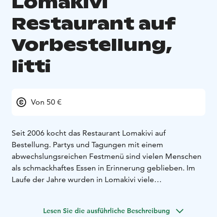
Lomakivi
Restaurant auf
Vorbestellung,
Iitti
Von 50 €
Seit 2006 kocht das Restaurant Lomakivi auf
Bestellung. Partys und Tagungen mit einem
abwechslungsreichen Festmenü sind vielen Menschen
als schmackhaftes Essen in Erinnerung geblieben. Im
Laufe der Jahre wurden in Lomakivi viele
Familienfeiern und Gedenkfeiern abgehalten.
Auf den Feldern des Hofes wächst Bio-Getreide,
Lesen Sie die ausführliche Beschreibung
weshalb wir Bio-Produkte und Rohstoffe aus der