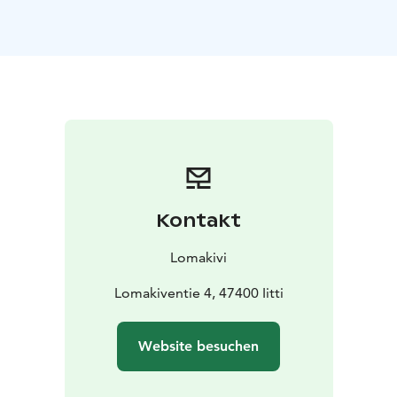
Region bevorzugen. Wir kochen in unserer eigenen
Küche von Grund auf.
Aus diesem Grund sind wir mit speziellen Diäten
vertraut. Ein professioneller Koch versteht es, bei der
Zubereitung von Speisen akribisch zu sein. Sie hat die
Zertifizierung des finnischen Verbands der
Lebensmittelhandwerker für die süßen Löffelbrote von
Lomakivi erhalten. Ihre Zubereitung erfolgt mit Hilfe
traditioneller Handwerkskunst, aus heimischen Zutaten
ohne Konservierung – und Zusatzstoffen.
Kontakt
Lomakivi
Lomakiventie 4, 47400 Iitti
Website besuchen