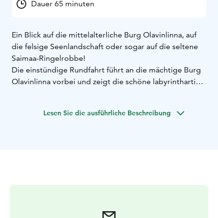
Dauer 65 minuten
Ein Blick auf die mittelalterliche Burg Olavinlinna, auf
die felsige Seenlandschaft oder sogar auf die seltene
Saimaa-Ringelrobbe!
Die einstündige Rundfahrt führt an die mächtige Burg
Olavinlinna vorbei und zeigt die schöne labyrinthartige
Inselwelt. Womöglich sehen Sie auch die seltene
Saimaa Robbe!
Lesen Sie die ausführliche Beschreibung
Während der Fahrt können Sie typisch regionale
Fischgerichte essen. Auf der Rundfahrt gibt es
deutschsprachige Führung.
m/s ELVIIRA bietet Platz für 115 Gäste. Volle
Schankrechte.
Die Kreuzfahrt um 17:30 Uhr hält am Pier der Burg
Olavinlinna für Operngäste
Frei Wifi.