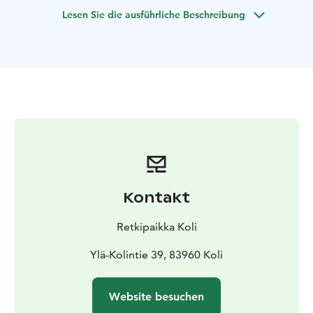
Bedingungen sowie das Niveau der Kunden während
Lesen Sie die ausführliche Beschreibung
der Tour. Vor dem Kanufahren gehen wir die
Paddeltechnik durch und besprechen alles, was das
Kanufahren erleichtert. Die Länge der Kanufahrt
beträgt je nach Wetterbedingungen 3-5 km.
Willkommen, die Natur von Koli mit erfahrenen
Kanuführern zu genießen!
Für das Tagesprogramm wird wetterfeste Outdoor-
Ausrüstung benötigt und Sportschuhe eignen sich
hervorragend für das Paddeln auf dem Wasser. Bringen
Sie Wechselkleidung mit, die wir in wasserdichten
Behältern verstauen.
Kontakt
Dauer: 2 Stunden
Gruppengröße: 1-18 Personen
Preis:
1-4 Personen 240 €. Zusätzliche Personen 60 €. (Preis
Retkipaikka Koli
inkl. 14 % MwSt.)
Verfügbarkeit: Frühling, Sommer,
Herbst
Sprache: Finnisch, Englisch
Ylä-Kolintie 39, 83960 Koli
Abfahrt und
Rückkehr: Naturzentrum Ukko in Koli/Abfahrtsort für
das Kanufahren: Jero
Kanustelle: Hauptsächlich Jero.
Website besuchen
Alternativ Pielinen oder Herajärvi.