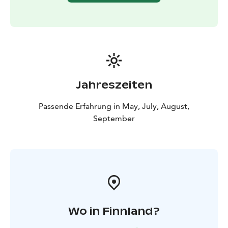
Der Preis beinhaltet Kanus und Kanuausrüstung, Guide-
Service, Sicherheitsplan und Haftpflichtversicherung
für die Veranstaltung.
Hinweise: Aufgrund des Charakters des Programms
dürfen die Teilnehmer nicht unter dem Einfluss von
Alkohol oder anderen berauschenden Substanzen
stehen. Schwimmkenntnisse sind erforderlich. Alle
Jahreszeiten
Kanuveranstaltungen sind auch für Anfänger geeignet.
Passende Erfahrung in May, July, August,
September
Wo in Finnland?