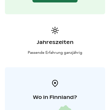
Proviant für unterwegs eingekauft werden.
Der UNESCO Global Geopark Lauhanvuori-
Hämeenkangas befindet sich in Westfinnland. Die
Fahrtdauer von Helsinki aus beträgt etwas über zwei
Stunden mit dem Zug und ungefähr drei Stunden mit
dem Auto.
Jahreszeiten
Passende Erfahrung ganzjährig
Wo in Finnland?