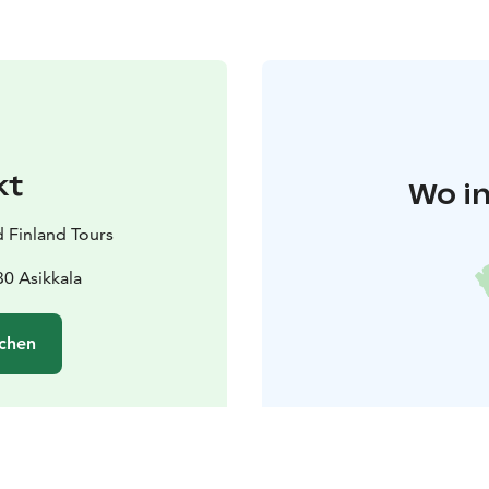
kt
Wo in
d Finland Tours
30 Asikkala
chen