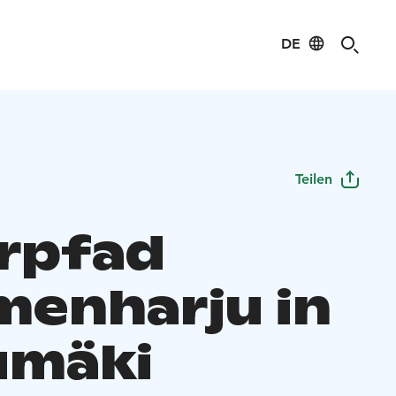
DE
Teilen
rpfad
enharju in
umäki