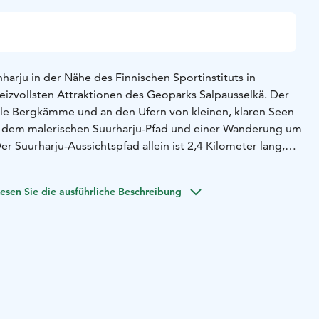
rju in der Nähe des Finnischen Sportinstituts in
reizvollsten Attraktionen des Geoparks Salpausselkä. Der
eile Bergkämme und an den Ufern von kleinen, klaren Seen
us dem malerischen Suurharju-Pfad und einer Wanderung um
 Suurharju-Aussichtspfad allein ist 2,4 Kilometer lang,
ider Teile beträgt 4 Kilometer. Der Weg beginnt an der
äudes (Kaskela) des Sportinstituts, unten am glitzernden
esen Sie die ausführliche Beschreibung
ich die grüne Landschaft spiegelt. Der Naturlehrpfad
oder gegen den Uhrzeigersinn begangen werden, indem
n Markierungen in den Bäumen folgt. Am Ufer des
 zwei Lagerfeuerplätze und entlang des Weges stehen Bänke
uch möglich, in der Nähe des Naturpfades an der
vi-Sees oder an den Stränden des Saarijärvi-Sees und des
mmen zu gehen.