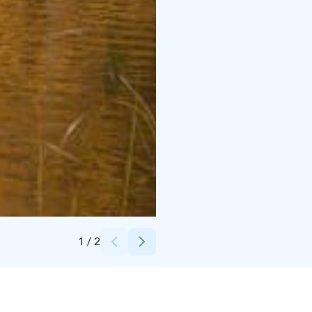
Credits:
Kati Komulainen
1
/
2