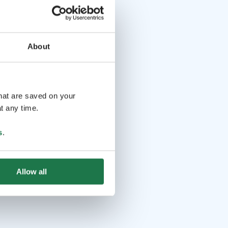
About
that are saved on your
t any time.
s
.
Allow all