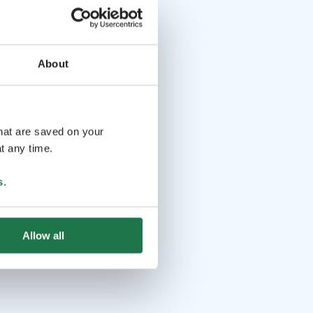
About
that are saved on your
t any time.
s
.
Allow all