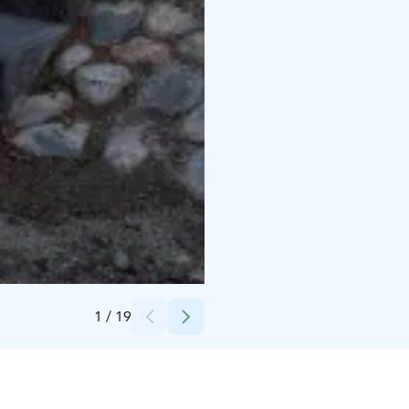
Credits:
Katja Hagelstam
1
/
19