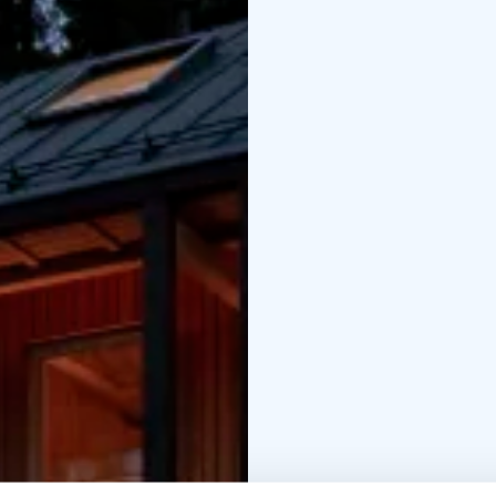
hoch
Erdgeschoss: Küc
Schlafzimmer mit Queen
cm), ein Badezimmer m
Obergeschoss: Ein Woh
Liegemöglichkeit.
UFO Mini-House: Eine 
Queensize-Bett.
Umwelt
Sitzgelegenheiten.
Glas
Landschaftsfenster.
Fuß
eine Garage mit Lades
auch Zugang zu einem 
Übungsklavier ausgestat
Verbessern Sie Ihren Au