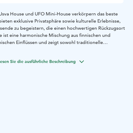
Usva House und UFO Mini-House verkörpern das beste
eten exklusive Privatsphäre sowie kulturelle Erlebnisse,
eisende zu begeistern, die einen hochwertigen Rückzugsort
 ist eine harmonische Mischung aus finnischen und
ischen Einflüssen und zeigt sowohl traditionelle
ch modernes Holzdesign.
 Festsaal, offene Küche und Essbereich, Bibliothek, TV-
esen Sie die ausführliche Beschreibung
aminzimmer, zwei Badezimmer und eine luxuriöse
ingang und ein optionales Schlafzimmer im
oss: Drei elegante Schlafzimmer und ein geräumiger
mberaubendem Blick auf den Fichtenwald.
The Meteorite
Bewohnbare Kunstwerke
In renommierten internationalen
rpublikationen vorgestellt, wurden das Meteorite House
ninhouse (2022) von Ateljé Sotamaa entworfen. Diese
 bewohnbaren Holzkunstwerke bieten den idealen Raum für
storming oder tiefe Entspannung.
3 m² inspiriertes Design, bis zu 12 Meter