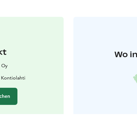
kt
Wo in
s Oy
Kontiolahti
chen