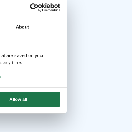
About
that are saved on your
t any time.
s
.
Allow all