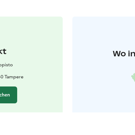
kt
Wo in
opisto
40 Tampere
chen