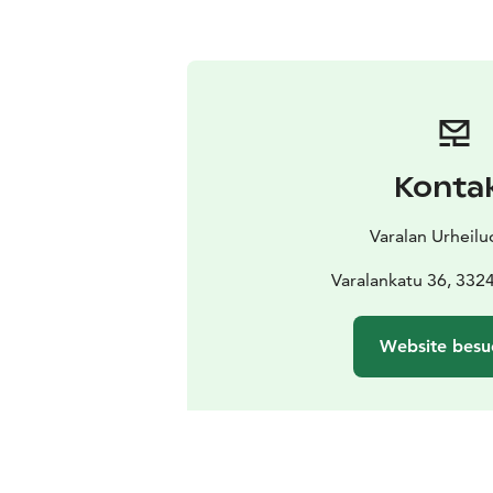
Konta
Varalan Urheilu
Varalankatu 36, 332
Website besu