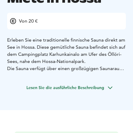
Von 20 €
Erleben Sie eine traditionelle finnische Sauna direkt am
See in Hossa. Diese gemütliche Sauna befindet sich auf
dem Campingplatz Karhunkainalo am Ufer des Öllöri-
Sees, nahe dem Hossa-Nationalpark.
Die Sauna verfügt über einen großzügigen Saunaraum
sowie einen Aufenthaltsbereich zum Entspannen.
Während des Saunierens können Sie sich im See
Lesen Sie die ausführliche Beschreibung
abkühlen oder im Winter ein Eisbad ausprobieren.
Ideal für kleine Gruppen und perfekt zum Entspannen
nach einem aktiven Tag in der Natur.
Lage: Karhunkainalo, See Öllöri
Kapazität: 2–4 Personen
(weitere möglich)
Preis: 25 € / Stunde (2–4 Personen),
+5 € pro zusätzliche Person
Verfügbarkeit: ganzjährig
Eine vorherige Reservierung wird empfohlen.