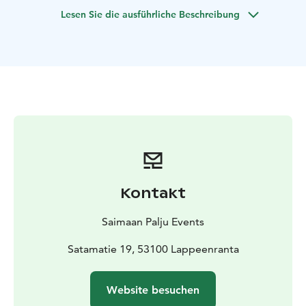
finnischen Seenplatte erleben
• Überquerung des
Lesen Sie die ausführliche Beschreibung
Saimaa-Sees mit der Fähre
• Besuch von Puumala – ein
charmantes Ferienziel mitten im Saimaa-Seegebiet
•
Viel finnisches Landleben mit der Möglichkeit,
unterwegs Bauernhoftiere wie Kühe und Schafe zu
sehen
• Genießen Sie eine echte finnische Sauna und
ein erfrischendes Bad im Saimaa-See
• Die Stadt
Savonlinna mit der imposanten Burg Olavinlinna aus
dem Jahr 1475
Kontakt
Saimaan Palju Events
Satamatie 19, 53100 Lappeenranta
Website besuchen