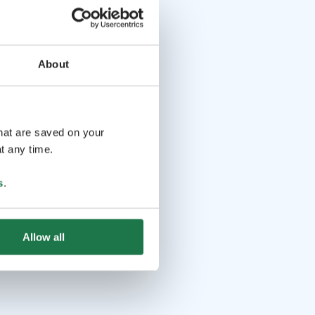
About
that are saved on your
t any time.
s
.
Allow all