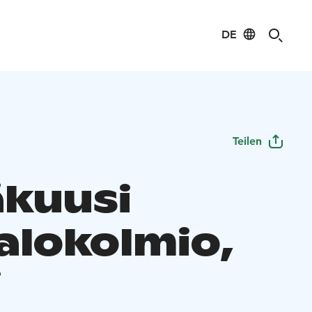
DE
Teilen
äkuusi
alokolmio,
i