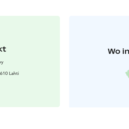
kt
Wo in
oy
610 Lahti