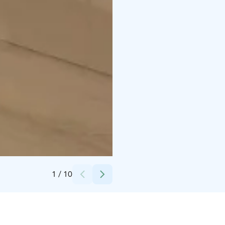
Credits:
tero
1
/
10