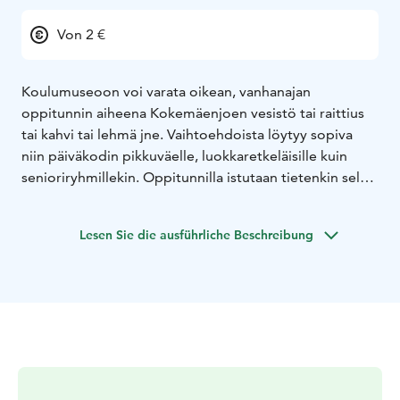
Von 2 €
Koulumuseoon voi varata oikean, vanhanajan
oppitunnin aiheena Kokemäenjoen vesistö tai raittius
tai kahvi tai lehmä jne. Vaihtoehdoista löytyy sopiva
niin päiväkodin pikkuväelle, luokkaretkeläisille kuin
senioriryhmillekin. Oppitunnilla istutaan tietenkin selkä
suorana, viitataan äänettömästi ja noustaan
vastaamaan. Oppitunnin lisäksi mahdollisuus mm.
Lesen Sie die ausführliche Beschreibung
kahvi- tai ohravellitarjoiluun.