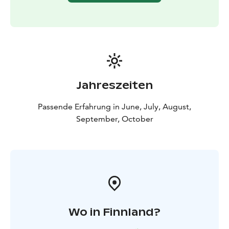
Dauer: 7–8 Stunden
Länge: 3-5 km
Schwierigkeitsgrad:
Leicht/mittelschwer
Teilnehmer: min. 4 Personen, max.
8 Personen
IM PREIS INBEGRIFFEN
- Professionelle Reiseleitung
-
Transport
- Baumaterialen für Vogelhaus
- Mittagessen
am Lagerfeuer
Jahreszeiten
Passende Erfahrung in June, July, August,
September, October
Wo in Finnland?