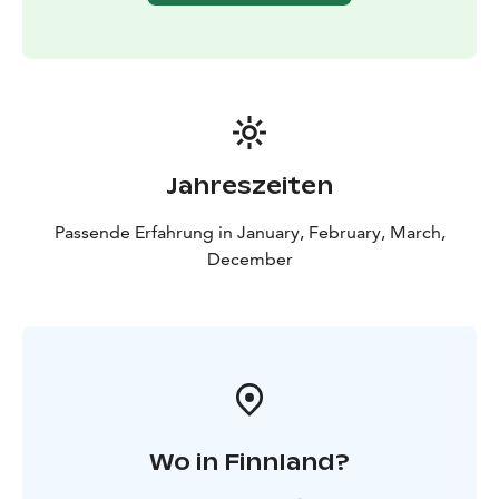
Ihnen helfen, ein eigenes Loch im Eis zu bohren und
wird Ihnen die grundlegenden Techniken des
Eisfischens zeigen. Dann braucht es nur Zeit und
Geduld und Sie werden die ersten Fische an der Leine
ziehen spüren! Dies ist der perfekte Moment, um die
Stille, die um Sie herrscht, zu genießen.
Während Sie fischen wird Ihr Guide ein Feuer am Ufer
Jahreszeiten
für Sie vorbeireiten. Einige typisch finnische Snacks
und heiße Getränke werden am Feuer auf Sie warten.
Passende Erfahrung in January, February, March,
Die Zeit ums Feuer bietet Ihrem Guide auch die
December
Möglichkeit, Ihnen alle Fragen über das Leben in der
Arktis und Lappland allgemein zu beantworten.
Wo in Finnland?