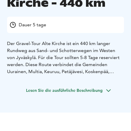
Kirche - 440 km
Dauer 5 tage
Der Gravel-Tour Alte Kirche ist ein 440 km langer
Rundweg aus Sand- und Schotterwegen im Westen
von Jyväskylä. Für die Tour sollten 5-8 Tage reserviert
werden. Diese Route verbindet die Gemeinden
Uurainen, Multia, Keuruu, Petäjävesi, Koskenpää,
Jämsä, Korpilahti und Muurame, wobei hauptsächlich
verkehrsarme und teilweise vergessene Nebenstraßen
Lesen Sie die ausführliche Beschreibung
benutzt werden. Entlang der Wege können Sie
atemberaubende, hügelige Sandstraßen in den tiefen
Wäldern genießen. Auf der Tour gibt es eine Vielzahl
von Unterkunftsmöglichkeiten sowie gute
Campingmöglichkeiten. Die Route führt auch an der
alten Kirche von Petäjävesi vorbei, die 1763-65 erbaut