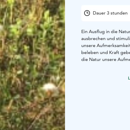
Dauer 3 stunden
Ein Ausflug in die Natu
ausbrechen und stimulie
unsere Aufmerksamkeit 
beleben und Kraft geb
die Natur unsere Aufme
oder gezielt konzentri
unser Sehen, unseren 
L
Die Waldtour wird von
geschulten Führer gele
Tour umfasst geführte
einen Besuch des Well
Naturgebieten des UN
Beim Besuch dieses nat
Gelegenheit, Ihr Potenz
Erleben und genießen S