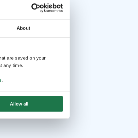
About
that are saved on your
t any time.
s
.
Allow all