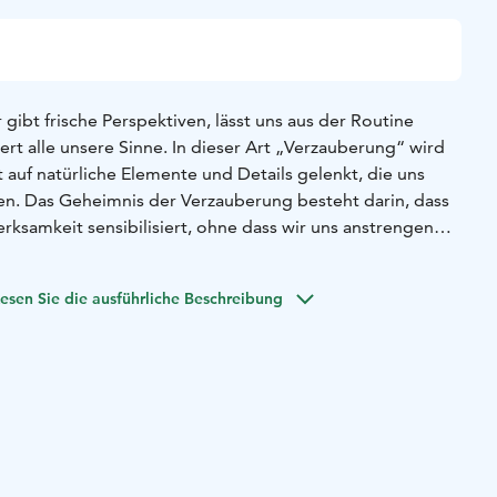
r gibt frische Perspektiven, lässt uns aus der Routine
rt alle unsere Sinne. In dieser Art „Verzauberung“ wird
auf natürliche Elemente und Details gelenkt, die uns
en. Das Geheimnis der Verzauberung besteht darin, dass
rksamkeit sensibilisiert, ohne dass wir uns anstrengen
eren müssen. Ein Waldspaziergang stimuliert unser Gehör,
Geruchs-, Geschmacks- und Tastsinn.
esen Sie die ausführliche Beschreibung
 einem in der Forest Mind-Methode und Green Care
itet, der die wohltuende Wirkung der Natur erklärt. Die
 Forest Mind-Übungen für die verschiedenen Sinne und
nesspfads Parkano Kaidatvedet. Kaidatvedet gehört zu den
ESCO Global Geoparks Lauhanvuori-Hämeenkangas.
ürlichen „Fitnessstudios“ für Körper und Geist haben Sie
ial zu entdecken und Ihre Naturerfahrung zu vertiefen.
ie mit uns die Natur!