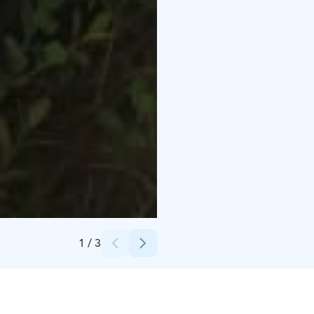
Credits:
Hannu Raitio
1
/
3