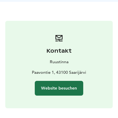
den Steg und tauchen Sie ein ins erfrischende Wasser,
während die ersten Sonnenstrahlen auf der Oberfläche
des Sees glitzern.
Tagsüber können Sie die Ruhe der Natur zu zweit
genießen, auf den Felsen am Ufer sitzen oder Hand in
Hand durch die Waldpfade spazieren.
Im Hauptgebäude stehen Ihnen eine elektrische Sauna,
eine Dusche und WC-Einrichtungen zur Verfügung. Der
Kontakt
Preis für die Glamping-Übernachtung beinhaltet auch
eine einstündige private Saunasitzung in der
Ruustinna
Strandsauna.
Und wenn Sie Ihr Erlebnis noch besonderer gestalten
Paavontie 1, 43100 Saarijärvi
möchten, können Sie ein Glas Sekt direkt zum Zelt
bestellen, dazu kleine Snacks oder ein überraschendes
Website besuchen
Abendessen für zwei.
Lassen Sie die Natur, die Stille und den gemeinsamen
Moment Ihr romantisches Erlebnis vollenden. Selma ist
die perfekte Wahl für eine romantische Sommernacht.