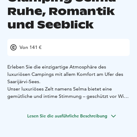
Ruhe, Romantik
und Seeblick
Von 141 €
Erleben Sie die einzigartige Atmosphäre des
luxuriösen Campings mit allem Komfort am Ufer des
Saarijärvi-Sees.
Unser luxuriöses Zelt namens Selma bietet eine
gemütliche und intime Stimmung – geschützt vor Wind
und Regen, aber dennoch mitten in der Natur. Sie
schlafen warm und bequem in einem komfortablen
Lesen Sie die ausführliche Beschreibung
Bett, umgeben vom Gesang der Vögel und der
beruhigenden Klangkulisse des Sees.
Der Morgen beginnt romantisch – treten Sie direkt auf