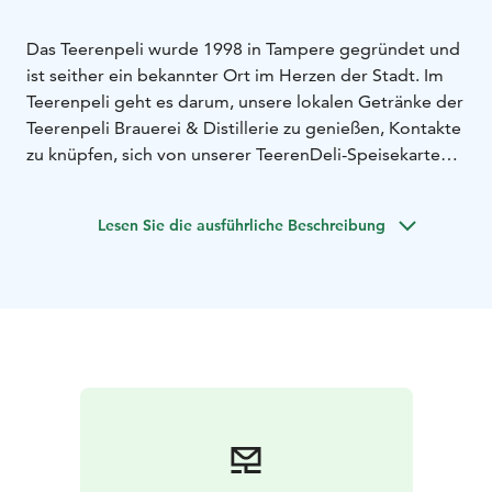
Das Teerenpeli wurde 1998 in Tampere gegründet und
ist seither ein bekannter Ort im Herzen der Stadt. Im
Teerenpeli geht es darum, unsere lokalen Getränke der
Teerenpeli Brauerei & Distillerie zu genießen, Kontakte
zu knüpfen, sich von unserer TeerenDeli-Speisekarte
etwas für den kleinen Hunger zu bestellen und eine
gute Zeit zu haben. Die Bar Teerenpeli ist nicht nur für
Lesen Sie die ausführliche Beschreibung
ihre einzigartigen Getränke bekannt, sondern auch für
ihre Live-Bands und Shows. Kommen Sie und genießen
Sie unsere leckeren Craftbiere und Apfelweine und
verbringen Sie einen tollen Abend in entspannter
Atmosphäre!