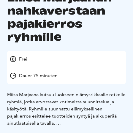
nahkaverstaan
pajakierros
ryhmille
Frei
Dauer 75 minuten
Eliisa Marjaana kutsuu luokseen elämysrikkaalle retkelle
ryhmiä, jotka arvostavat kotimaista suunnittelua ja
käsityötä. Ryhmille suunnattu elämyksellinen
pajakierros esittelee tuotteiden syntyä ja alkuperää
ainutlaatuisella tavalla.
Aluksi suvun vaiheet ja käsityöperinteitä esitellään