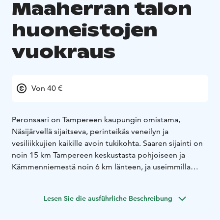
Maaherran talon
huoneistojen
vuokraus
Von 40 €
Peronsaari on Tampereen kaupungin omistama,
Näsijärvellä sijaitseva, perinteikäs veneilyn ja
vesiliikkujien kaikille avoin tukikohta. Saaren sijainti on
noin 15 km Tampereen keskustasta pohjoiseen ja
Kämmenniemestä noin 6 km länteen, ja useimmilla
kartoilla saari tunnetaan myös nimellä Saarenperä.
Luonnonkauniissa saaressa on tarjolla eri palveluita.
Lesen Sie die ausführliche Beschreibung
Sauna- ja majoitusvaraukset hoituvat soittamalla saaren
isännälle numeroon 040 572 4628. Varmistettuasi