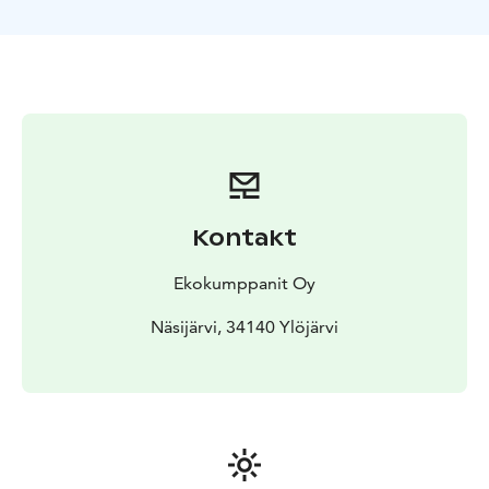
palveluiden saatavuuden maksaminen hoituu kätevästi
saareen saavuttuasi outdoorstampere.fi/peronsaari/ -
sivuston kautta tai pankkikortilla isännälle.
Hinnat sisältävät palvelun voimassa olevan
arvonlisäveron. Saari on pääsääntöisesti avoinna 15.5.–
31.10. välisenä aikana. Tervetuloa tutustumaan
yhteiseen järviluontokohteeseemme.
Kontakt
Ekokumppanit Oy
Näsijärvi, 34140 Ylöjärvi