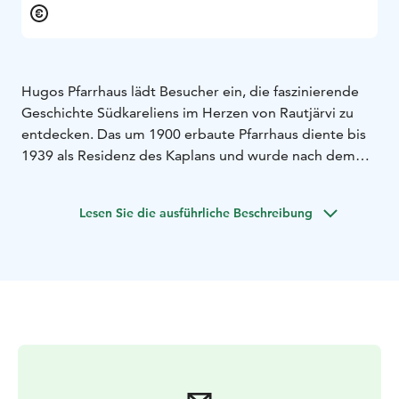
Hugos Pfarrhaus lädt Besucher ein, die faszinierende
Geschichte Südkareliens im Herzen von Rautjärvi zu
entdecken. Das um 1900 erbaute Pfarrhaus diente bis
1939 als Residenz des Kaplans und wurde nach dem
Krieg zum Zuhause eines Grenzpfarrers. In den 1930er-
und 1940er-Jahren war das Pfarrhaus eng mit Hugo
Lesen Sie die ausführliche Beschreibung
Hinkkanen verbunden, einem bedeutenden lokalen
Kaufmann und Finanzverwalter der Pfarrei Rautjärvi von
1928 bis 1947. Hugos Laden befand sich etwa 400
Meter vom Pfarrhaus entfernt, wodurch er eine
zentrale Figur in der Gemeinde war.
Das Pfarrhaus spielte eine bedeutende Rolle in der
Kriegszeit Finnlands. Während des Zwischenfriedens
diente es als Basis der Nachrichteneinheit Vehniäinen,
und zu Beginn des Fortsetzungskrieges war es