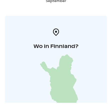
September
perfekte Ergänzung zu den historischen
Sehenswürdigkeiten der Region. Tauchen Sie ein in die
Geschichten der Grenzregion und erleben Sie die
Geschichte Südkareliens hautnah!
Wo in Finnland?