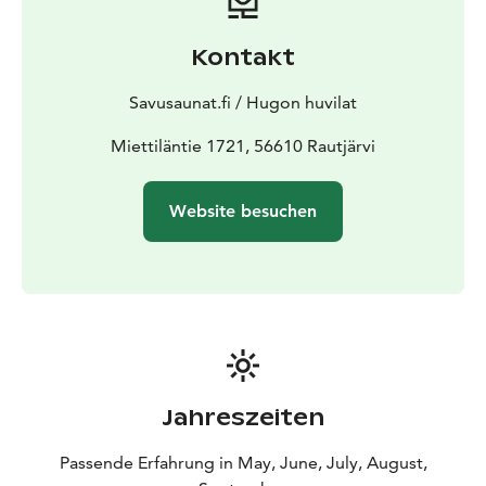
Hauptquartier der 27. Infanteriekompanie der 18.
Division. Auf dem Gelände sind noch Spuren der
Kontakt
Kriegszeit zu finden, wie Zeltfundamente, ein 1942
gebauter Keller und eine Kriegssauna. Das Pfarrhaus
Savusaunat.fi / Hugon huvilat
und seine Nebengebäude, darunter eine Scheune und
ein Holzschuppen, bilden ein charmantes historisches
Miettiläntie 1721, 56610 Rautjärvi
Ensemble voller Tradition.
Im Sommer 2025 eröffnet die Ausstellung im Hugos
Website besuchen
Pfarrhaus, die dessen reiche Geschichte zum Leben
erweckt. Diese narrative Erfahrung beleuchtet die
Rolle des Pfarrhauses während der Ära Hugo
Hinkkanens, seine Bedeutung in der Kriegszeit und
seine Nachkriegsnutzung durch den Grenzpfarrer.
Hugos doppelte Rolle als Kaufmann und
Finanzverwalter verbindet das tägliche Leben im
Pfarrhaus einzigartig mit dem breiteren historischen
Jahreszeiten
Kontext der Grenzregion.
Nur eine kurze Entfernung vom Kollaa- und Simo-
Passende Erfahrung in May, June, July, August,
Häyhä-Museum entfernt, ist Hugos Pfarrhaus eine