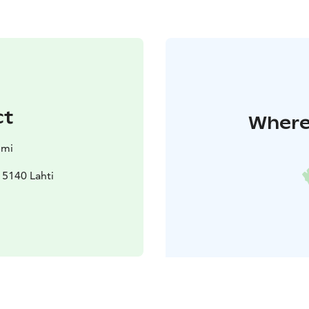
ct
Where 
emi
15140 Lahti