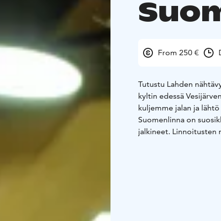
Suom
From 250 €
Tutustu Lahden nähtävy
kyltin edessä Vesijärv
kuljemme jalan ja lähtö
Suomenlinna on suosikk
jalkineet. Linnoitusten 
polttariporukalle ja T
Valokuvausopastus kuljet
tai pankkikortti , ALV-0.
Olen auktorisoitu Laht
opas 2019 ja Suomenli