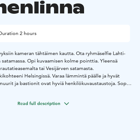
enlinna
Duration 2 hours
yksiin kameran tähtäimen kautta. Ota ryhmäselfie Lahti-
en satamassa. Opi kuvaamisen kolme pointtia. Yleensä
 rautatieasemalta tai Vesijärven satamasta.
ikohteeni Helsingissä. Varaa lämmintä päälle ja hyvät
muurit ja bastionit ovat hyviä henkilökuvaustaustoja. Sopii
YKY-päivän ohjelmaksi. Kokoontuminen lauttarannassa.
aan jalan. Reitti sopii myös rollaattorille.
Maksu MobilPay
Read full description
i-opas vuodesta 2004, Helsinki-opas vuodesta 2007, Oodi-
nna-opas 2023.
Kuvailevan oppaan koulutus 2024.