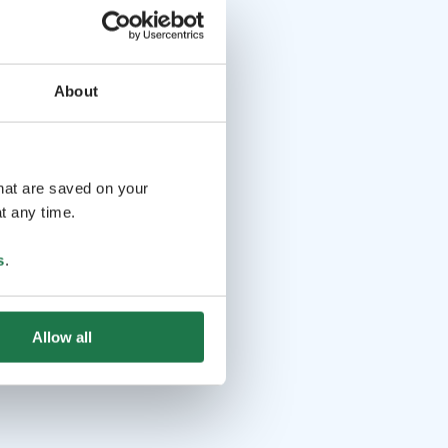
About
that are saved on your
t any time.
s
.
Allow all