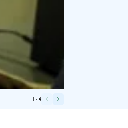
Credits:
Niko Niemi
1
/
4