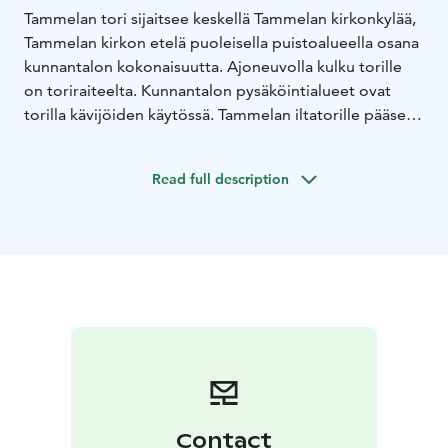
Tammelan tori sijaitsee keskellä Tammelan kirkonkylää,
Tammelan kirkon etelä puoleisella puistoalueella osana
kunnantalon kokonaisuutta. Ajoneuvolla kulku torille
on toriraiteelta. Kunnantalon pysäköintialueet ovat
torilla kävijöiden käytössä. Tammelan iltatorille pääsee
myymään kesäperjantaisin. Iltatorin myyntipaikat ovat
ilmaisia.
Read full description
Contact