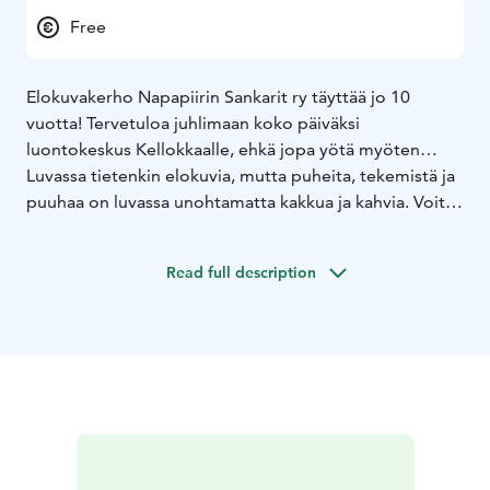
Free
Elokuvakerho Napapiirin Sankarit ry täyttää jo 10
vuotta! Tervetuloa juhlimaan koko päiväksi
luontokeskus Kellokkaalle, ehkä jopa yötä myöten…
Luvassa tietenkin elokuvia, mutta puheita, tekemistä ja
puuhaa on luvassa unohtamatta kakkua ja kahvia. Voit
viettää kanssamme koko päivän tai sitten poimia Sinua
kiinnostavat jutut.
Read full description
Varaa kalenterista jo nyt tämä päivä.
Tarkempi ohjelma
selviää heinä-elokuun vaihteessa.