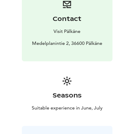
Daniel Medelplanilda Tauralan kylässä 1719".
Erikoisuutena tässä aapisessa oli sen viimeisellä sivulla
ensimmäistä kertaa Suomessa esiintyvä aapiskukko.
Contact
Museon perusnäyttelyssä esitellään Medelplanin
aapisen syntyhistoria ja valmistustapa mm. painolaatoin
Visit Pälkäne
ja niillä painetuin vedoksin. Esillä on myös kuvanveistäjä
ja faktori Allan Frilanderin tekemä laattapainamiseen
Medelplanintie 2, 36600 Pälkäne
soveltuva painokone.
Museo on avoinna kesä-, heinä- ja elokuussa
sunnuntaisin klo 14.00-16.00, myös sopimuksen
mukaan. Tarjolla on myös kukkopiparkakkuja ja juotavaa
sekä lapsille aakkos-ja aapiskukkopuuhia.
Osoite Medelplanintie 2, autolla kulku Konkintieltä.
Seasons
Suitable experience in June, July