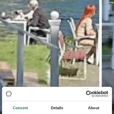
Consent
Details
About