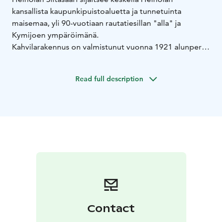
kansallista kaupunkipuistoaluetta ja tunnetuinta
maisemaa, yli 90-vuotiaan rautatiesillan "alla" ja
Kymijoen ympäröimänä.
Kahvilarakennus on valmistunut vuonna 1921 alunperin
saunaksi. Vanha sauna on kunnostettu nykyiseen
käyttötarkoitukseensa tilan alkuperäistä henkeä ja
Read full description
arkkitehtuuria kunnioittaen.
Suolaiset ja makeat suupalat ovat aina tuoreita ja
valmistettuja parhaista raaka-aineista.
Siltasaari on paikka, joka sinun tulee ehdottomasti
kokea itse.
Tule ja ota tauko arkeen.
Contact