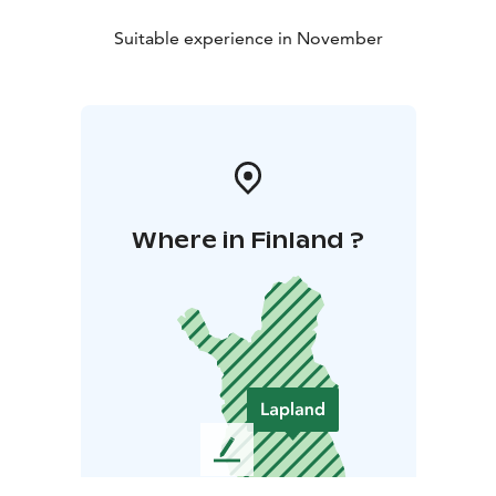
Suitable experience in November
Where in Finland ?
L
e