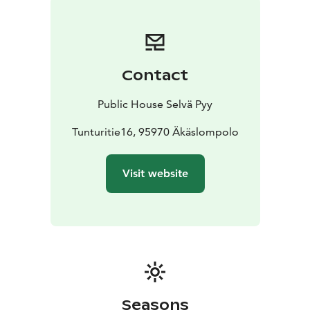
Suomea ja etenkin Lapissa.
Keittiö sulkeutuu klo 20:30.
Juomatarjouksia!
Lipunmyynti alkaa lauantaina
23.11.2024
Contact
Public House Selvä Pyy
Tunturitie16, 95970 Äkäslompolo
Visit website
Seasons