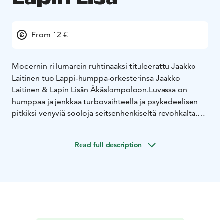
From 12 €
Modernin rillumarein ruhtinaaksi tituleerattu Jaakko
Laitinen tuo Lappi-humppa-orkesterinsa Jaakko
Laitinen & Lapin Lisän Äkäslompoloon.
Luvassa on
humppaa ja jenkkaa turbovaihteella ja psykedeelisen
pitkiksi venyviä sooloja seitsenhenkiseltä revohkalta.
Rallit on lainattu Hannu Merkun, Eero Magan ja muiden
Lappi-iskelmän legendojen laulukirjoista, ja ne kertovat
Read full description
maakuntamme elämänmenosta rehellisesti ja kauniisti.
Yhtye sai aikanaan alkunsa pääkaupunkiin päätyneiden
laulaja Laitisen ja haitaristi Marko Roinisen koti-
ikävästä, mutta orkesteri on totisesti aktivoitunut vasta
Laitisen paluumuutettua Rovaniemelle.
Lapin Lisä
juhlisti pitkäsoittonsa julkaisua viime vuoden syksyllä ja
se on jo niittänyt mainetta hurjana live-bändinä ympäri