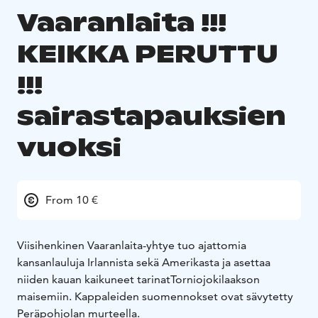
Vaaranlaita !!!
KEIKKA PERUTTU
!!!
sairastapauksien
vuoksi
From 10 €
Viisihenkinen Vaaranlaita-yhtye tuo ajattomia
kansanlauluja Irlannista sekä Amerikasta ja asettaa
niiden kauan kaikuneet tarinat
Torniojokilaakson
maisemiin. Kappaleiden suomennokset ovat sävytetty
Peräpohjolan murteella.