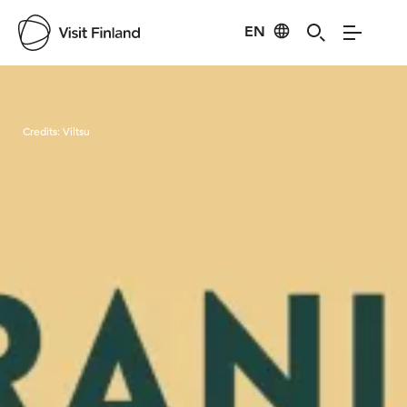
EN
Visit Finland
Credits:
Viltsu