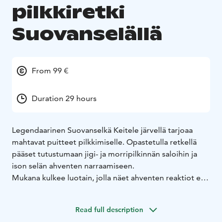
pilkkiretki
Suovanselällä
From 99 €
Duration 29 hours
Legendaarinen Suovanselkä Keitele järvellä tarjoaa
mahtavat puitteet pilkkimiselle. Opastetulla retkellä
pääset tutustumaan jigi- ja morripilkinnän saloihin ja
ison selän ahventen narraamiseen.
Mukana kulkee luotain, jolla näet ahventen reaktiot eri
vieheisiin ja uittotapaan. Ison selän ahvenet ovat välillä
vaikeasti narrattavia, mutta oppaan kanssa onnistut
Read full description
varmemmin.