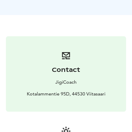
Retken aikana nautimme ulkoilmassa nokipannukahvit
ja eväitä.
Contact
JigiCoach
Kotalammentie 95D, 44530 Viitasaari