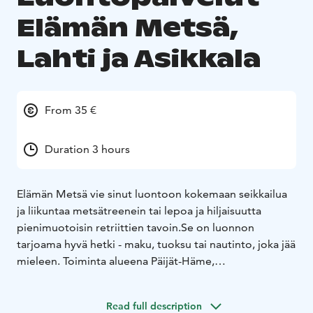
Elämän Metsä,
Lahti ja Asikkala
From 35 €
Duration 3 hours
Elämän Metsä vie sinut luontoon kokemaan seikkailua
ja liikuntaa metsätreenein tai lepoa ja hiljaisuutta
pienimuotoisin retriittien tavoin.
Se on luonnon
tarjoama hyvä hetki - maku, tuoksu tai nautinto, joka jää
mieleen. Toiminta alueena Päijät-Häme,
vedenmuovaamat maisemat vesistöineen.
Read full description