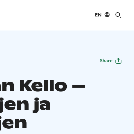
EN
Share
n Kello –
jen ja
jen