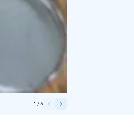
Credits:
Lumoava
1
/
6