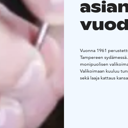
asian
vuod
Vuonna 1961 perustettu
Tampereen sydämessä. Y
monipuolisen valikoiman
Valikoimaan kuuluu tun
sekä laaja kattaus kansa
Garmin. Pirkan Kello tu
yhteydessä toimii oma h
kultasepät suorittavat h
Etsitpä suomalaista kor
kelloa, Pirkan Kello ta
Henkilökuntamme auttaa 
korun.