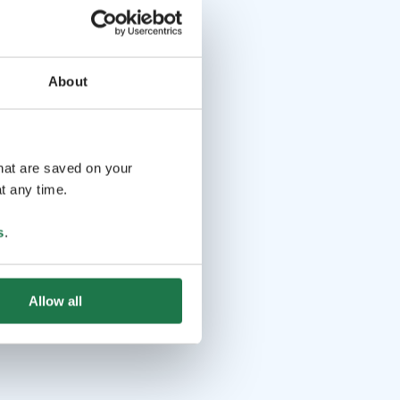
About
that are saved on your
t any time.
s
.
Allow all