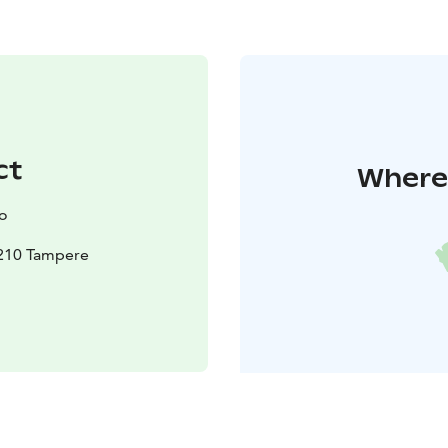
ct
Where 
lo
3210 Tampere