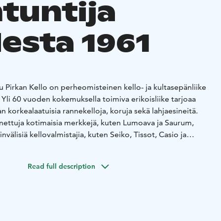
tuntija
esta 1961
 Pirkan Kello on perheomisteinen kello- ja kultasepänliike
li 60 vuoden kokemuksella toimiva erikoisliike tarjoaa
 korkealaatuisia rannekelloja, koruja sekä lahjaesineitä.
nettuja kotimaisia merkkejä, kuten Lumoava ja Saurum,
invälisiä kellovalmistajia, kuten Seiko, Tissot, Casio ja
nnetaan asiantuntevasta teknisestä palvelustaan. Liikkeen
uoltopiste, jossa ammattitaitoiset kellosepät ja
Read full description
uoltoja, korjauksia ja paristonvaihtoja useille eri merkeille.
umuotoilua edustavaa lahjaa tai nykyaikaista teknistä
rjoaa yksilöllistä palvelua vuosikymmenten kokemuksella.
mielellään löytämään tarpeisiisi sopivan laatukellon tai